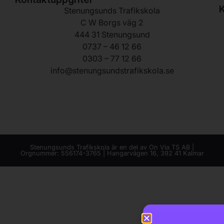
K
Stenungsunds Trafikskola
C W Borgs väg 2
444 31 Stenungsund
0737 – 46 12 66
0303 – 77 12 66
info@stenungsundstrafikskola.se
Stenungsunds Trafikskola är en del av On Via TS AB |
Orgnummer: 556174-3765 | Hangarvägen 16, 392 41 Kalmar