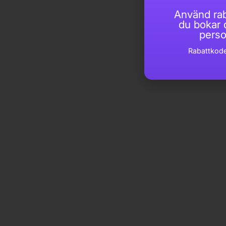
Använd ra
du bokar d
perso
Rabattkoden