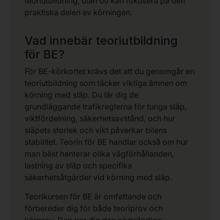
teoriutbildning, utan du kan fokusera på den
praktiska delen av körningen.
Vad innebär teoriutbildning
för BE?
För BE-körkortet krävs det att du genomgår en
teoriutbildning som täcker viktiga ämnen om
körning med släp. Du lär dig de
grundläggande trafikreglerna för tunga släp,
viktfördelning, säkerhetsavstånd, och hur
släpets storlek och vikt påverkar bilens
stabilitet. Teorin för BE handlar också om hur
man bäst hanterar olika vägförhållanden,
lastning av släp och specifika
säkerhetsåtgärder vid körning med släp.
Teorikursen för BE är omfattande och
förbereder dig för både teoriprov och
körprov. Den ger dig den nödvändiga